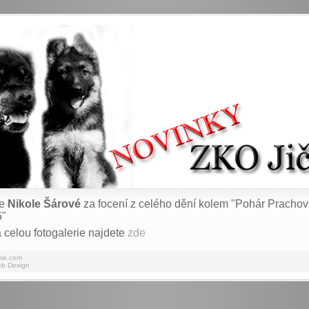
me
Nikole Šárové
za focení z celého dění kolem "Pohár Pracho
5"
 celou fotogalerie najdete
zde
me.com
b Design