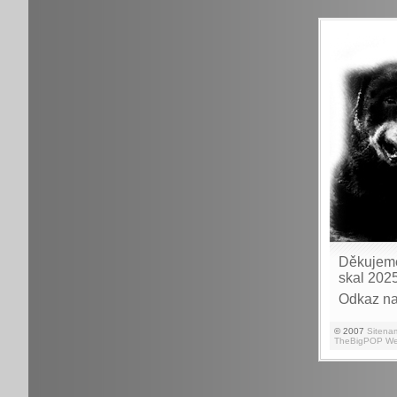
Děkuje
skal 202
Odkaz na
© 2007
Sitena
TheBigPOP We