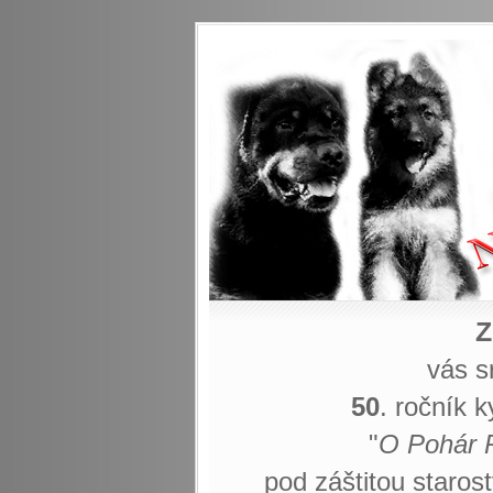
Z
vás s
50
. ročník 
"
O Pohár 
pod záštitou staro