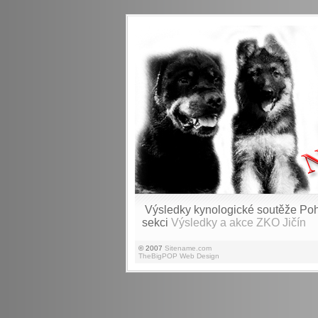
Výsledky kynologické soutěže Pohá
sekci
Výsledky a akce ZKO Jičín
© 2007
Sitename.com
TheBigPOP Web Design