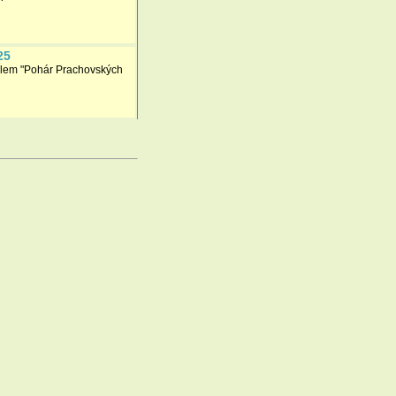
25
olem "Pohár Prachovských