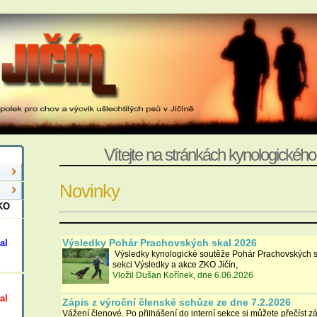
Vítejte na stránkách kynologického 
Novinky
ZKO
Výsledky Pohár Prachovských skal 2026
kal
Výsledky kynologické soutěže Pohár Prachovských sk
,
sekci Výsledky a akce ZKO Jičín
Vložil Dušan Kořínek, dne 6.06.2026
kal
Zápis z výroční členské schůze ze dne 7.2.2026
Vážení členové. Po přilhášení do interní sekce si můžete přečíst z