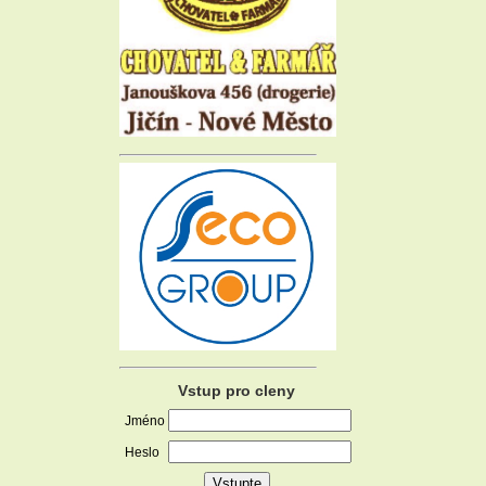
Vstup pro cleny
Jméno
Heslo