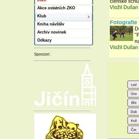
členské schů
Vložil Dušan
Akce ostatních ZKO
Klub
Fotografie
Kniha návštěv
D
Archiv novinek
"
Odkazy
n
Vložil Dušan
Sponzori:
Led
Úno
Bře
Dub
Kvě
Čer