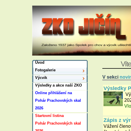
Víte
Úvod
Fotogalerie
V sekci
novi
Výcvik
Výsledky a akce naší ZKO
Výsledky P
Online přihlášení na
Vý
202
Pohár Prachovských skal
Vlo
2026
Startovní listina
Zápis z vý
Pohár Prachovských skal
Vážení členov
2026